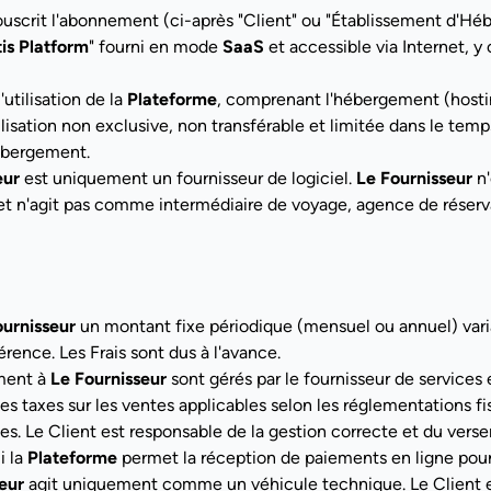
souscrit l'abonnement (ci-après "Client" ou "Établissement d'Hé
tis Platform
" fourni en mode
SaaS
et accessible via Internet, y
'utilisation de la
Plateforme
, comprenant l'hébergement (hosti
isation non exclusive, non transférable et limitée dans le temps
Hébergement.
eur
est uniquement un fournisseur de logiciel.
Le Fournisseur
n'
t n'agit pas comme intermédiaire de voyage, agence de réservati
ournisseur
un montant fixe périodique (mensuel ou annuel) varia
érence. Les Frais sont dus à l'avance.
ement à
Le Fournisseur
sont gérés par le fournisseur de services
les taxes sur les ventes applicables selon les réglementations f
ales. Le Client est responsable de la gestion correcte et du ver
i la
Plateforme
permet la réception de paiements en ligne pour le
eur
agit uniquement comme un véhicule technique. Le Client es