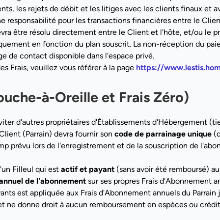
nts, les rejets de débit et les litiges avec les clients finaux e
 responsabilité pour les transactions financières entre le Client
ra être résolu directement entre le Client et l'hôte, et/ou le p
quement en fonction du plan souscrit. La non-réception du pai
age de contact disponible dans l'espace privé.
 Frais, veuillez vous référer à la page
https://www.lestis.hom
uche-à-Oreille et Frais Zéro)
nviter d'autres propriétaires d'Établissements d'Hébergement (t
Client (Parrain) devra fournir son
code de parrainage unique
(d
hamp prévu lors de l'enregistrement et de la souscription de l'a
n Filleul qui est
actif et payant
(sans avoir été remboursé) a
 annuel de l'abonnement
sur ses propres Frais d'Abonnement a
yants est appliquée aux Frais d'Abonnement annuels du Parrain 
t ne donne droit à aucun remboursement en espèces ou crédit 