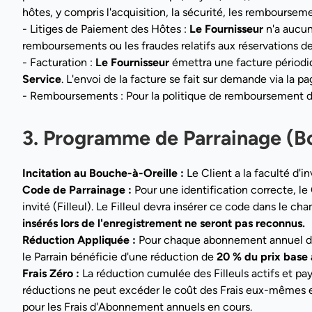
hôtes, y compris l'acquisition, la sécurité, les rembourseme
- Litiges de Paiement des Hôtes :
Le Fournisseur
n'a aucune
remboursements ou les fraudes relatifs aux réservations dev
- Facturation :
Le Fournisseur
émettra une facture périodi
Service
. L'envoi de la facture se fait sur demande via la p
- Remboursements : Pour la politique de remboursement des
3. Programme de Parrainage (Bo
Incitation au Bouche-à-Oreille :
Le Client a la faculté d'i
Code de Parrainage :
Pour une identification correcte, le 
invité (Filleul). Le Filleul devra insérer ce code dans le c
insérés lors de l'enregistrement ne seront pas reconnus.
Réduction Appliquée :
Pour chaque abonnement annuel d'u
le Parrain bénéficie d'une réduction de
20 % du prix base
Frais Zéro :
La réduction cumulée des Filleuls actifs et pa
réductions ne peut excéder le coût des Frais eux-mêmes e
pour les Frais d'Abonnement annuels en cours.