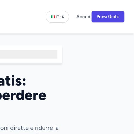
Accedi
Prova Gratis
🇮🇹 IT · $
tis:
perdere
i dirette e ridurre la