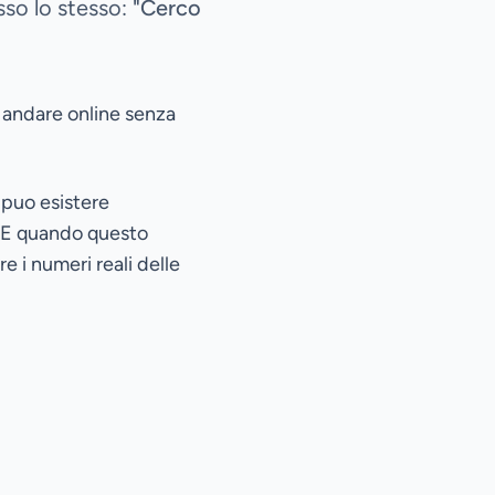
so lo stesso:
"Cerco
 andare online senza
o puo esistere
. E quando questo
e i numeri reali delle