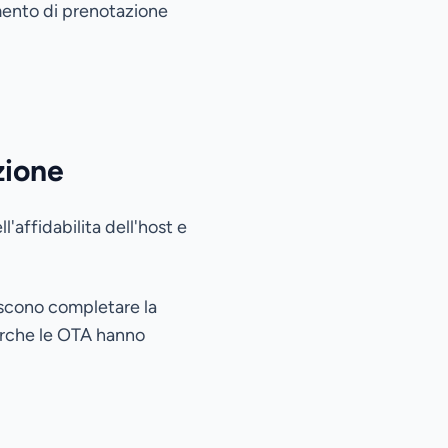
umento di prenotazione
zione
'affidabilita dell'host e
iscono completare la
erche le OTA hanno