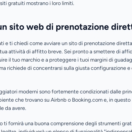
iti gratuiti mostrano i loro limiti.
n sito web di prenotazione diret
ti e ti chiedi come avviare un sito di prenotazione diretta
 tua attività di affitto breve. Sei pronto a smettere di aff
uire il tuo marchio e a proteggere i tuoi margini di guada
a richiede di concentrarsi sulla giusta configurazione e d
aggiatori moderni sono fortemente condizionati dalle prin
iente che trovano su Airbnb o Booking.com e, in questo s
le da avere.
olo ti fornirà una buona comprensione degli strumenti gratu
 Inoltre, individuerà un elenco di funzionalità "indispensabil