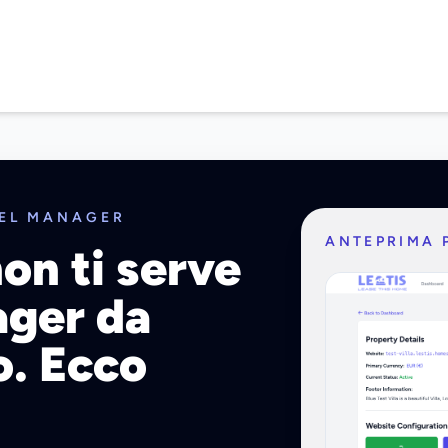
NEL MANAGER
ANTEPRIMA 
on ti serve
ager da
o. Ecco