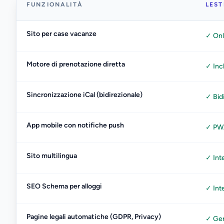
FUNZIONALITÀ
LEST
Sito per case vacanze
✓ Onl
Motore di prenotazione diretta
✓ Inc
Sincronizzazione iCal (bidirezionale)
✓ Bid
App mobile con notifiche push
✓ PWA
Sito multilingua
✓ Int
SEO Schema per alloggi
✓ Int
Pagine legali automatiche (GDPR, Privacy)
✓ Gen