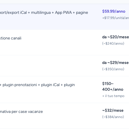
$59.99/anno
ort/export iCal + multilingua + App PWA + pagine
+$17.99/unità/a
da ~$20/mese
tione canali
(~$240/anno)
da ~$29/mese
(~$350/anno)
$150–
plugin prenotazioni + plugin iCal + plugin
400+/anno
+ il tuo tempo
~$32/mese
 nativa per case vacanze
(~$384/anno)