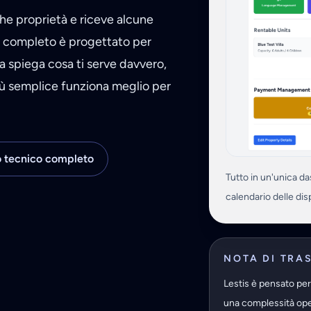
he proprietà e riceve alcune
r completo è progettato per
 spiega cosa ti serve davvero,
iù semplice funziona meglio per
 tecnico completo
Tutto in un'unica das
calendario delle disp
NOTA DI TRA
Lestis è pensato per 
una complessità ope