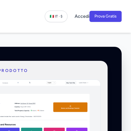
Accedi
Prova Gratis
🇮🇹 IT · $
PRODOTTO