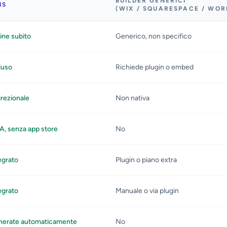
BUILDER GENERICI
IS
(WIX / SQUARESPACE / WOR
ine subito
Generico, non specifico
luso
Richiede plugin o embed
irezionale
Non nativa
, senza app store
No
egrato
Plugin o piano extra
egrato
Manuale o via plugin
erate automaticamente
No