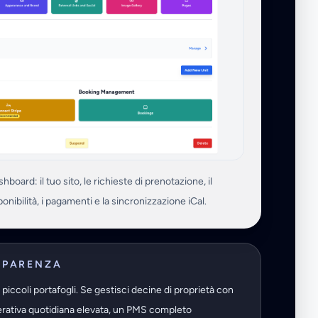
hboard: il tuo sito, le richieste di prenotazione, il
onibilità, i pagamenti e la sincronizzazione iCal.
SPARENZA
piccoli portafogli. Se gestisci decine di proprietà con
rativa quotidiana elevata, un PMS completo