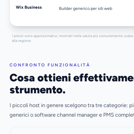
Wix Business
Builder generico per siti web
I prezzi sono approssimativi, mostrati nella valuta più comunemente usata d
alla regione.
CONFRONTO FUNZIONALITÀ
Cosa ottieni effettivame
strumento.
I piccoli host in genere scelgono tra tre categorie: p
generici o software channel manager e PMS complet