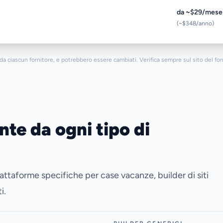
da ~$29/mese
(~$348/anno)
a ciascun fornitore, e potrebbero essere cambiati. Verifica sempre sul sito del forn
nte da ogni tipo di
iattaforme specifiche per case vacanze, builder di siti
i.