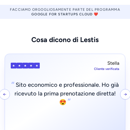
FACCIAMO ORGOGLIOSAMENTE PARTE DEL PROGRAMMA
GOOGLE FOR STARTUPS CLOUD
❤️
Cosa dicono di Lestis
Davide
★
★
★
★
★
Cliente verificato
“
Anche senza esperienza, crea un sito
professionale con sistema di
←
→
prenotazione diretta e pagamenti in
”
pochi passaggi.