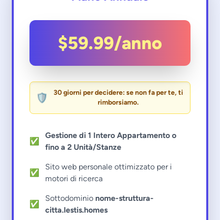
$59.99/anno
30 giorni per decidere: se non fa per te, ti
🛡️
rimborsiamo.
Gestione di 1 Intero Appartamento o
✅
fino a 2 Unità/Stanze
Sito web personale ottimizzato per i
✅
motori di ricerca
Sottodominio
nome-struttura-
✅
citta.lestis.homes