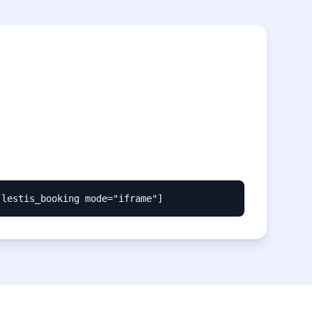
[lestis_booking mode="iframe"]