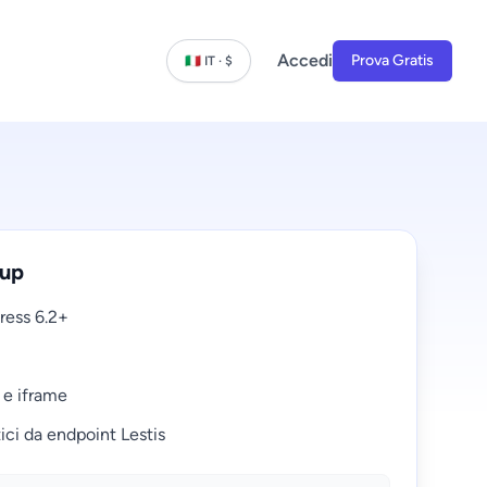
Accedi
Prova Gratis
🇮🇹 IT · $
tup
ress 6.2+
 e iframe
ci da endpoint Lestis